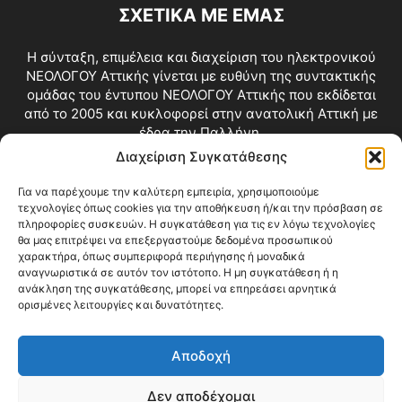
ΣΧΕΤΙΚΑ ΜΕ ΕΜΑΣ
Η σύνταξη, επιμέλεια και διαχείριση του ηλεκτρονικού
ΝΕΟΛΟΓΟΥ Αττικής γίνεται με ευθύνη της συντακτικής
ομάδας του έντυπου ΝΕΟΛΟΓΟΥ Αττικής που εκδίδεται
από το 2005 και κυκλοφορεί στην ανατολική Αττική με
έδρα την Παλλήνη.
Διαχείριση Συγκατάθεσης
Επικοινωνία:
info@neologosattikis.gr
Για να παρέχουμε την καλύτερη εμπειρία, χρησιμοποιούμε
τεχνολογίες όπως cookies για την αποθήκευση ή/και την πρόσβαση σε
ΑΚΟΛΟΥΘΗΣΕ ΜΑΣ
πληροφορίες συσκευών. Η συγκατάθεση για τις εν λόγω τεχνολογίες
θα μας επιτρέψει να επεξεργαστούμε δεδομένα προσωπικού
χαρακτήρα, όπως συμπεριφορά περιήγησης ή μοναδικά
αναγνωριστικά σε αυτόν τον ιστότοπο. Η μη συγκατάθεση ή η
ανάκληση της συγκατάθεσης, μπορεί να επηρεάσει αρνητικά
ορισμένες λειτουργίες και δυνατότητες.
Αποδοχή
Δεν αποδέχομαι
Blog
Videos
Όροι Χρήσης
Επικοινωνία