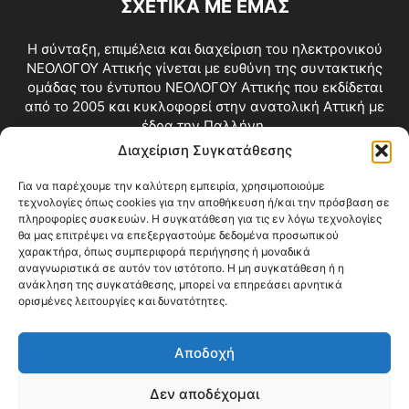
ΣΧΕΤΙΚΑ ΜΕ ΕΜΑΣ
Η σύνταξη, επιμέλεια και διαχείριση του ηλεκτρονικού
ΝΕΟΛΟΓΟΥ Αττικής γίνεται με ευθύνη της συντακτικής
ομάδας του έντυπου ΝΕΟΛΟΓΟΥ Αττικής που εκδίδεται
από το 2005 και κυκλοφορεί στην ανατολική Αττική με
έδρα την Παλλήνη.
Διαχείριση Συγκατάθεσης
Επικοινωνία:
info@neologosattikis.gr
Για να παρέχουμε την καλύτερη εμπειρία, χρησιμοποιούμε
τεχνολογίες όπως cookies για την αποθήκευση ή/και την πρόσβαση σε
ΑΚΟΛΟΥΘΗΣΕ ΜΑΣ
πληροφορίες συσκευών. Η συγκατάθεση για τις εν λόγω τεχνολογίες
θα μας επιτρέψει να επεξεργαστούμε δεδομένα προσωπικού
χαρακτήρα, όπως συμπεριφορά περιήγησης ή μοναδικά
αναγνωριστικά σε αυτόν τον ιστότοπο. Η μη συγκατάθεση ή η
ανάκληση της συγκατάθεσης, μπορεί να επηρεάσει αρνητικά
ορισμένες λειτουργίες και δυνατότητες.
Αποδοχή
Δεν αποδέχομαι
Blog
Videos
Όροι Χρήσης
Επικοινωνία