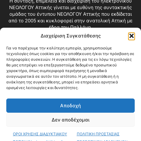
Η σύνταξη, επιμέλεια και διαχείριση του ηλεκτρονικού
ΝΕΟΛΟΓΟΥ Αττικής γίνεται με ευθύνη της συντακτικής
ομάδας του έντυπου ΝΕΟΛΟΓΟΥ Αττικής που εκδίδεται
από το 2005 και κυκλοφορεί στην ανατολική Αττική με
έδρα την Παλλήνη.
Διαχείριση Συγκατάθεσης
Επικοινωνία:
info@neologosattikis.gr
Για να παρέχουμε την καλύτερη εμπειρία, χρησιμοποιούμε
τεχνολογίες όπως cookies για την αποθήκευση ή/και την πρόσβαση σε
ΑΚΟΛΟΥΘΗΣΕ ΜΑΣ
πληροφορίες συσκευών. Η συγκατάθεση για τις εν λόγω τεχνολογίες
θα μας επιτρέψει να επεξεργαστούμε δεδομένα προσωπικού
χαρακτήρα, όπως συμπεριφορά περιήγησης ή μοναδικά
αναγνωριστικά σε αυτόν τον ιστότοπο. Η μη συγκατάθεση ή η
ανάκληση της συγκατάθεσης, μπορεί να επηρεάσει αρνητικά
ορισμένες λειτουργίες και δυνατότητες.
Αποδοχή
Δεν αποδέχομαι
Blog
Videos
Όροι Χρήσης
Επικοινωνία
ΟΡΟΙ ΧΡΗΣΗΣ ΔΙΑΔΥΚΤΙΑΚΟΥ
ΠΟΛΙΤΙΚΗ ΠΡΟΣΤΑΣΙΑΣ
© Copyright 2026 ΝΕΟΛΟΓΟΣ ΑΤΤΙΚΗΣ • All Rights Reserved •