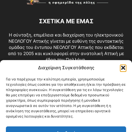
ΣΧΕΤΙΚΑ ΜΕ ΕΜΑΣ
Η σύνταξη, επιμέλεια και διαχείριση του ηλεκτρονικού
ΝΕΟΛΟΓΟΥ Αττικής γίνεται με ευθύνη της συντακτικής
ομάδας του έντυπου ΝΕΟΛΟΓΟΥ Αττικής που εκδίδεται
από το 2005 και κυκλοφορεί στην ανατολική Αττική με
έδρα την Παλλήνη.
Διαχείριση Συγκατάθεσης
Επικοινωνία:
info@neologosattikis.gr
Για να παρέχουμε την καλύτερη εμπειρία, χρησιμοποιούμε
τεχνολογίες όπως cookies για την αποθήκευση ή/και την πρόσβαση σε
ΑΚΟΛΟΥΘΗΣΕ ΜΑΣ
πληροφορίες συσκευών. Η συγκατάθεση για τις εν λόγω τεχνολογίες
θα μας επιτρέψει να επεξεργαστούμε δεδομένα προσωπικού
χαρακτήρα, όπως συμπεριφορά περιήγησης ή μοναδικά
αναγνωριστικά σε αυτόν τον ιστότοπο. Η μη συγκατάθεση ή η
ανάκληση της συγκατάθεσης, μπορεί να επηρεάσει αρνητικά
ορισμένες λειτουργίες και δυνατότητες.