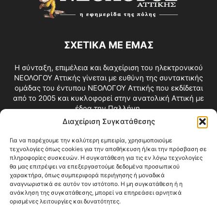
ΣΧΕΤΙΚΑ ΜΕ ΕΜΑΣ
Η σύνταξη, επιμέλεια και διαχείριση του ηλεκτρονικού
ΝΕΟΛΟΓΟΥ Αττικής γίνεται με ευθύνη της συντακτικής
ομάδας του έντυπου ΝΕΟΛΟΓΟΥ Αττικής που εκδίδεται
από το 2005 και κυκλοφορεί στην ανατολική Αττική με
έδρα την Παλλήνη.
Διαχείριση Συγκατάθεσης
Επικοινωνία:
info@neologosattikis.gr
Για να παρέχουμε την καλύτερη εμπειρία, χρησιμοποιούμε
τεχνολογίες όπως cookies για την αποθήκευση ή/και την πρόσβαση σε
ΑΚΟΛΟΥΘΗΣΕ ΜΑΣ
πληροφορίες συσκευών. Η συγκατάθεση για τις εν λόγω τεχνολογίες
θα μας επιτρέψει να επεξεργαστούμε δεδομένα προσωπικού
χαρακτήρα, όπως συμπεριφορά περιήγησης ή μοναδικά
αναγνωριστικά σε αυτόν τον ιστότοπο. Η μη συγκατάθεση ή η
ανάκληση της συγκατάθεσης, μπορεί να επηρεάσει αρνητικά
ορισμένες λειτουργίες και δυνατότητες.