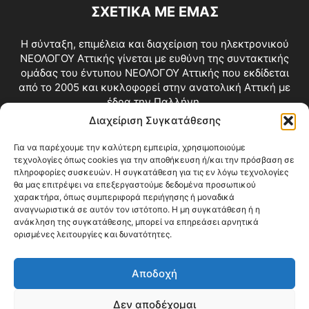
ΣΧΕΤΙΚΑ ΜΕ ΕΜΑΣ
Η σύνταξη, επιμέλεια και διαχείριση του ηλεκτρονικού
ΝΕΟΛΟΓΟΥ Αττικής γίνεται με ευθύνη της συντακτικής
ομάδας του έντυπου ΝΕΟΛΟΓΟΥ Αττικής που εκδίδεται
από το 2005 και κυκλοφορεί στην ανατολική Αττική με
έδρα την Παλλήνη.
Διαχείριση Συγκατάθεσης
Επικοινωνία:
info@neologosattikis.gr
Για να παρέχουμε την καλύτερη εμπειρία, χρησιμοποιούμε
τεχνολογίες όπως cookies για την αποθήκευση ή/και την πρόσβαση σε
ΑΚΟΛΟΥΘΗΣΕ ΜΑΣ
πληροφορίες συσκευών. Η συγκατάθεση για τις εν λόγω τεχνολογίες
θα μας επιτρέψει να επεξεργαστούμε δεδομένα προσωπικού
χαρακτήρα, όπως συμπεριφορά περιήγησης ή μοναδικά
αναγνωριστικά σε αυτόν τον ιστότοπο. Η μη συγκατάθεση ή η
ανάκληση της συγκατάθεσης, μπορεί να επηρεάσει αρνητικά
ορισμένες λειτουργίες και δυνατότητες.
Αποδοχή
Δεν αποδέχομαι
Blog
Videos
Όροι Χρήσης
Επικοινωνία