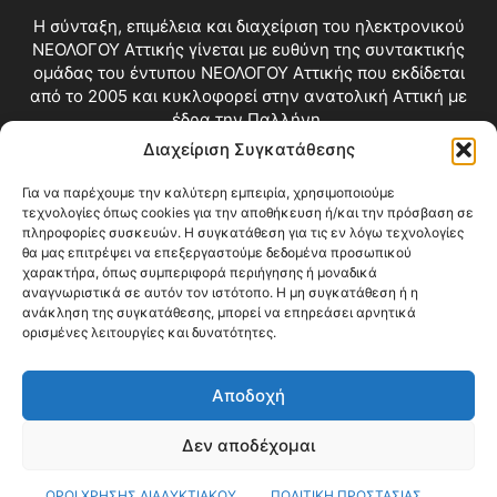
Η σύνταξη, επιμέλεια και διαχείριση του ηλεκτρονικού
ΝΕΟΛΟΓΟΥ Αττικής γίνεται με ευθύνη της συντακτικής
ομάδας του έντυπου ΝΕΟΛΟΓΟΥ Αττικής που εκδίδεται
από το 2005 και κυκλοφορεί στην ανατολική Αττική με
έδρα την Παλλήνη.
Διαχείριση Συγκατάθεσης
Επικοινωνία:
info@neologosattikis.gr
Για να παρέχουμε την καλύτερη εμπειρία, χρησιμοποιούμε
τεχνολογίες όπως cookies για την αποθήκευση ή/και την πρόσβαση σε
ΑΚΟΛΟΥΘΗΣΕ ΜΑΣ
πληροφορίες συσκευών. Η συγκατάθεση για τις εν λόγω τεχνολογίες
θα μας επιτρέψει να επεξεργαστούμε δεδομένα προσωπικού
χαρακτήρα, όπως συμπεριφορά περιήγησης ή μοναδικά
αναγνωριστικά σε αυτόν τον ιστότοπο. Η μη συγκατάθεση ή η
ανάκληση της συγκατάθεσης, μπορεί να επηρεάσει αρνητικά
ορισμένες λειτουργίες και δυνατότητες.
Αποδοχή
Δεν αποδέχομαι
Blog
Videos
Όροι Χρήσης
Επικοινωνία
ΟΡΟΙ ΧΡΗΣΗΣ ΔΙΑΔΥΚΤΙΑΚΟΥ
ΠΟΛΙΤΙΚΗ ΠΡΟΣΤΑΣΙΑΣ