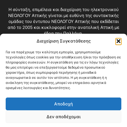
Η σύνταξη, επιμέλεια και διαχείριση του ηλεκτρονικού
ΝΕΟΛΟΓΟΥ Αττικής γίνεται με ευθύνη της συντακτικής
ομάδας του έντυπου ΝΕΟΛΟΓΟΥ Αττικής που εκδίδεται
από το 2005 και κυκλοφορεί στην ανατολική Αττική με
έδρα την Παλλήνη.
Διαχείριση Συγκατάθεσης
Επικοινωνία:
info@neologosattikis.gr
Για να παρέχουμε την καλύτερη εμπειρία, χρησιμοποιούμε
τεχνολογίες όπως cookies για την αποθήκευση ή/και την πρόσβαση σε
ΑΚΟΛΟΥΘΗΣΕ ΜΑΣ
πληροφορίες συσκευών. Η συγκατάθεση για τις εν λόγω τεχνολογίες
θα μας επιτρέψει να επεξεργαστούμε δεδομένα προσωπικού
χαρακτήρα, όπως συμπεριφορά περιήγησης ή μοναδικά
αναγνωριστικά σε αυτόν τον ιστότοπο. Η μη συγκατάθεση ή η
ανάκληση της συγκατάθεσης, μπορεί να επηρεάσει αρνητικά
ορισμένες λειτουργίες και δυνατότητες.
Αποδοχή
Δεν αποδέχομαι
Blog
Videos
Όροι Χρήσης
Επικοινωνία