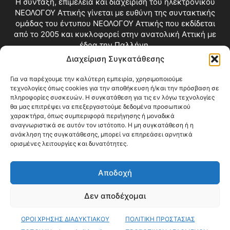
Η σύνταξη, επιμέλεια και διαχείριση του ηλεκτρονικού
ΝΕΟΛΟΓΟΥ Αττικής γίνεται με ευθύνη της συντακτικής
ομάδας του έντυπου ΝΕΟΛΟΓΟΥ Αττικής που εκδίδεται
από το 2005 και κυκλοφορεί στην ανατολική Αττική με
έδρα την Παλλήνη.
Διαχείριση Συγκατάθεσης
Επικοινωνία:
info@neologosattikis.gr
Για να παρέχουμε την καλύτερη εμπειρία, χρησιμοποιούμε
τεχνολογίες όπως cookies για την αποθήκευση ή/και την πρόσβαση σε
ΑΚΟΛΟΥΘΗΣΕ ΜΑΣ
πληροφορίες συσκευών. Η συγκατάθεση για τις εν λόγω τεχνολογίες
θα μας επιτρέψει να επεξεργαστούμε δεδομένα προσωπικού
χαρακτήρα, όπως συμπεριφορά περιήγησης ή μοναδικά
αναγνωριστικά σε αυτόν τον ιστότοπο. Η μη συγκατάθεση ή η
ανάκληση της συγκατάθεσης, μπορεί να επηρεάσει αρνητικά
ορισμένες λειτουργίες και δυνατότητες.
Αποδοχή
Δεν αποδέχομαι
Blog
Videos
Όροι Χρήσης
Επικοινωνία
ΟΡΟΙ ΧΡΗΣΗΣ ΔΙΑΔΥΚΤΙΑΚΟΥ
ΠΟΛΙΤΙΚΗ ΠΡΟΣΤΑΣΙΑΣ
© Copyright 2026 ΝΕΟΛΟΓΟΣ ΑΤΤΙΚΗΣ • All Rights Reserved •