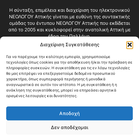
Η σύνταξη, επιμέλεια και διαχείριση του ηλεκτρονικού
ΝΕΟΛΟΓΟΥ Αττικής γίνεται με ευθύνη της συντακτικής
ομάδας του έντυπου ΝΕΟΛΟΓΟΥ Αττικής που εκδίδεται
από το 2005 και κυκλοφορεί στην ανατολική Αττική με
έδρα την Παλλήνη.
Διαχείριση Συγκατάθεσης
Επικοινωνία:
info@neologosattikis.gr
Για να παρέχουμε την καλύτερη εμπειρία, χρησιμοποιούμε
τεχνολογίες όπως cookies για την αποθήκευση ή/και την πρόσβαση σε
ΑΚΟΛΟΥΘΗΣΕ ΜΑΣ
πληροφορίες συσκευών. Η συγκατάθεση για τις εν λόγω τεχνολογίες
θα μας επιτρέψει να επεξεργαστούμε δεδομένα προσωπικού
χαρακτήρα, όπως συμπεριφορά περιήγησης ή μοναδικά
αναγνωριστικά σε αυτόν τον ιστότοπο. Η μη συγκατάθεση ή η
ανάκληση της συγκατάθεσης, μπορεί να επηρεάσει αρνητικά
ορισμένες λειτουργίες και δυνατότητες.
Αποδοχή
Δεν αποδέχομαι
Blog
Videos
Όροι Χρήσης
Επικοινωνία