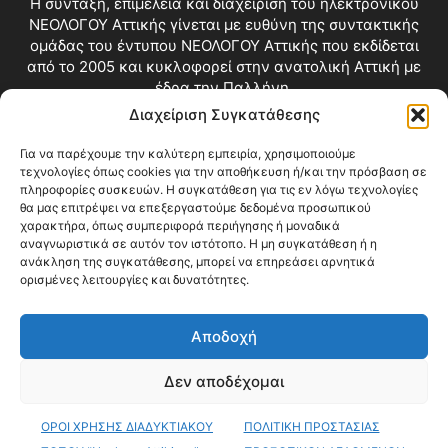
Η σύνταξη, επιμέλεια και διαχείριση του ηλεκτρονικού
ΝΕΟΛΟΓΟΥ Αττικής γίνεται με ευθύνη της συντακτικής
ομάδας του έντυπου ΝΕΟΛΟΓΟΥ Αττικής που εκδίδεται
από το 2005 και κυκλοφορεί στην ανατολική Αττική με
έδρα την Παλλήνη.
Διαχείριση Συγκατάθεσης
Επικοινωνία:
info@neologosattikis.gr
Για να παρέχουμε την καλύτερη εμπειρία, χρησιμοποιούμε
τεχνολογίες όπως cookies για την αποθήκευση ή/και την πρόσβαση σε
ΑΚΟΛΟΥΘΗΣΕ ΜΑΣ
πληροφορίες συσκευών. Η συγκατάθεση για τις εν λόγω τεχνολογίες
θα μας επιτρέψει να επεξεργαστούμε δεδομένα προσωπικού
χαρακτήρα, όπως συμπεριφορά περιήγησης ή μοναδικά
αναγνωριστικά σε αυτόν τον ιστότοπο. Η μη συγκατάθεση ή η
ανάκληση της συγκατάθεσης, μπορεί να επηρεάσει αρνητικά
ορισμένες λειτουργίες και δυνατότητες.
Αποδοχή
Δεν αποδέχομαι
Blog
Videos
Όροι Χρήσης
Επικοινωνία
ΟΡΟΙ ΧΡΗΣΗΣ ΔΙΑΔΥΚΤΙΑΚΟΥ
ΠΟΛΙΤΙΚΗ ΠΡΟΣΤΑΣΙΑΣ
© Copyright 2026 ΝΕΟΛΟΓΟΣ ΑΤΤΙΚΗΣ • All Rights Reserved •