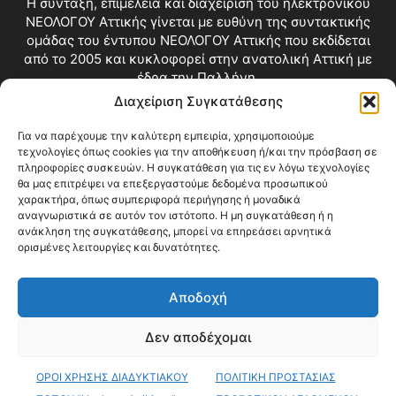
Η σύνταξη, επιμέλεια και διαχείριση του ηλεκτρονικού
ΝΕΟΛΟΓΟΥ Αττικής γίνεται με ευθύνη της συντακτικής
ομάδας του έντυπου ΝΕΟΛΟΓΟΥ Αττικής που εκδίδεται
από το 2005 και κυκλοφορεί στην ανατολική Αττική με
έδρα την Παλλήνη.
Διαχείριση Συγκατάθεσης
Επικοινωνία:
info@neologosattikis.gr
Για να παρέχουμε την καλύτερη εμπειρία, χρησιμοποιούμε
τεχνολογίες όπως cookies για την αποθήκευση ή/και την πρόσβαση σε
ΑΚΟΛΟΥΘΗΣΕ ΜΑΣ
πληροφορίες συσκευών. Η συγκατάθεση για τις εν λόγω τεχνολογίες
θα μας επιτρέψει να επεξεργαστούμε δεδομένα προσωπικού
χαρακτήρα, όπως συμπεριφορά περιήγησης ή μοναδικά
αναγνωριστικά σε αυτόν τον ιστότοπο. Η μη συγκατάθεση ή η
ανάκληση της συγκατάθεσης, μπορεί να επηρεάσει αρνητικά
ορισμένες λειτουργίες και δυνατότητες.
Αποδοχή
Δεν αποδέχομαι
Blog
Videos
Όροι Χρήσης
Επικοινωνία
ΟΡΟΙ ΧΡΗΣΗΣ ΔΙΑΔΥΚΤΙΑΚΟΥ
ΠΟΛΙΤΙΚΗ ΠΡΟΣΤΑΣΙΑΣ
© Copyright 2026 ΝΕΟΛΟΓΟΣ ΑΤΤΙΚΗΣ • All Rights Reserved •