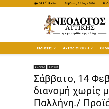
C
32.9
Σάββατο, 8 / Αυγ / 2026
BLO
Pallini
ΝΕΟΛΟΓΟΣ
ΑΤΤΙΚΗΣ
ΕΙΔΗΣΕΙΣ
ΑΥΤΟΔΙΟΙΚΗΣΗ
ΘΕΜ
Ειδησεις
Τοπικες
Σάββατο, 14 Φε
διανομή χωρίς 
Παλλήνη./ Προϊό