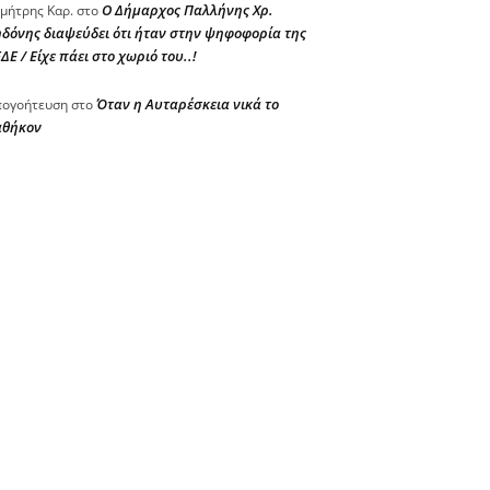
Ο Δήμαρχος Παλλήνης Χρ.
μήτρης Καρ.
στο
δόνης διαψεύδει ότι ήταν στην ψηφοφορία της
ΔΕ / Είχε πάει στο χωριό του..!
Όταν η Αυταρέσκεια νικά το
ογοήτευση
στο
αθήκον