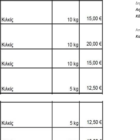
Δη
Αη
ΚΕ
Απ
Κ