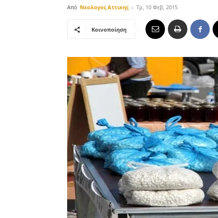
Από
Νεολογος Αττικης
-
Τρ, 10 Φεβ, 2015
Κοινοποίηση