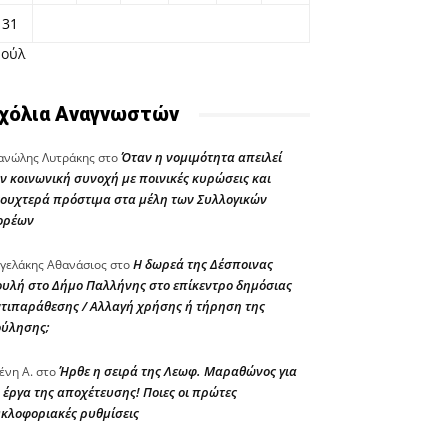
31
Ιούλ
χόλια Αναγνωστών
Όταν η νομιμότητα απειλεί
νώλης Λυτράκης
στο
ν κοινωνική συνοχή με ποινικές κυρώσεις και
ουχτερά πρόστιμα στα μέλη των Συλλογικών
ορέων
Η δωρεά της Δέσποινας
γελάκης Αθανάσιος
στο
υλή στο Δήμο Παλλήνης στο επίκεντρο δημόσιας
τιπαράθεσης / Αλλαγή χρήσης ή τήρηση της
ούλησης;
Ήρθε η σειρά της Λεωφ. Μαραθώνος για
ένη Α.
στο
 έργα της αποχέτευσης! Ποιες οι πρώτες
κλοφοριακές ρυθμίσεις