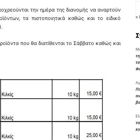
υποχρεούνται την ημέρα της διανομής να αναρτούν
« 
οϊόντων, τα πιστοποιητικά καθώς και το ειδικό
.
Σ
ροϊόντα που θα διατίθενται το Σάββατο καθώς και
Μα
τη
τσ
Φ
Αγ
Πο
αν
β
Ελ
τα
κυ