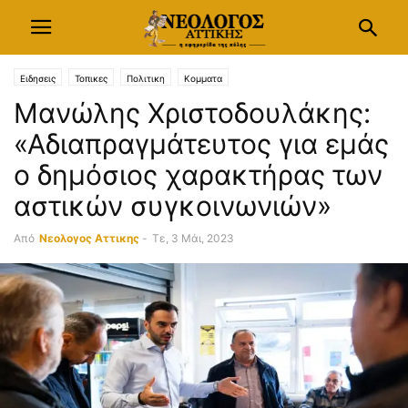
Ειδησεις
Τοπικες
Πολιτικη
Κομματα
Μανώλης Χριστοδουλάκης:
«Αδιαπραγμάτευτος για εμάς
ο δημόσιος χαρακτήρας των
αστικών συγκοινωνιών»
Από
Νεολογος Αττικης
-
Τε, 3 Μάι, 2023