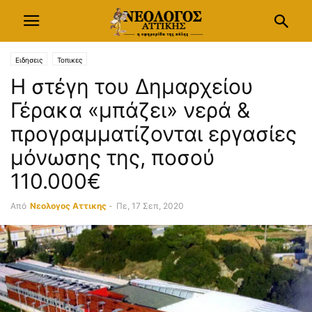
Ειδησεις
Τοπικες
Η στέγη του Δημαρχείου
Γέρακα «μπάζει» νερά &
προγραμματίζονται εργασίες
μόνωσης της, ποσού
110.000€
Από
Νεολογος Αττικης
-
Πε, 17 Σεπ, 2020