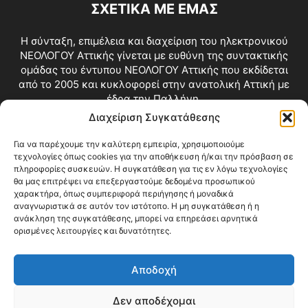
ΣΧΕΤΙΚΑ ΜΕ ΕΜΑΣ
Η σύνταξη, επιμέλεια και διαχείριση του ηλεκτρονικού
ΝΕΟΛΟΓΟΥ Αττικής γίνεται με ευθύνη της συντακτικής
ομάδας του έντυπου ΝΕΟΛΟΓΟΥ Αττικής που εκδίδεται
από το 2005 και κυκλοφορεί στην ανατολική Αττική με
έδρα την Παλλήνη.
Διαχείριση Συγκατάθεσης
Επικοινωνία:
info@neologosattikis.gr
Για να παρέχουμε την καλύτερη εμπειρία, χρησιμοποιούμε
τεχνολογίες όπως cookies για την αποθήκευση ή/και την πρόσβαση σε
ΑΚΟΛΟΥΘΗΣΕ ΜΑΣ
πληροφορίες συσκευών. Η συγκατάθεση για τις εν λόγω τεχνολογίες
θα μας επιτρέψει να επεξεργαστούμε δεδομένα προσωπικού
χαρακτήρα, όπως συμπεριφορά περιήγησης ή μοναδικά
αναγνωριστικά σε αυτόν τον ιστότοπο. Η μη συγκατάθεση ή η
ανάκληση της συγκατάθεσης, μπορεί να επηρεάσει αρνητικά
ορισμένες λειτουργίες και δυνατότητες.
Αποδοχή
Δεν αποδέχομαι
Blog
Videos
Όροι Χρήσης
Επικοινωνία