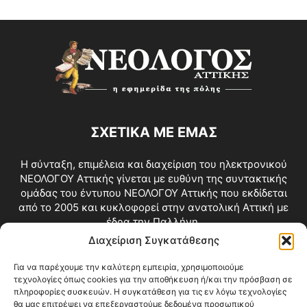
ΣΧΕΤΙΚΑ ΜΕ ΕΜΑΣ
Η σύνταξη, επιμέλεια και διαχείριση του ηλεκτρονικού
ΝΕΟΛΟΓΟΥ Αττικής γίνεται με ευθύνη της συντακτικής
ομάδας του έντυπου ΝΕΟΛΟΓΟΥ Αττικής που εκδίδεται
από το 2005 και κυκλοφορεί στην ανατολική Αττική με
έδρα την Παλλήνη.
Διαχείριση Συγκατάθεσης
Επικοινωνία:
info@neologosattikis.gr
Για να παρέχουμε την καλύτερη εμπειρία, χρησιμοποιούμε
τεχνολογίες όπως cookies για την αποθήκευση ή/και την πρόσβαση σε
ΑΚΟΛΟΥΘΗΣΕ ΜΑΣ
πληροφορίες συσκευών. Η συγκατάθεση για τις εν λόγω τεχνολογίες
θα μας επιτρέψει να επεξεργαστούμε δεδομένα προσωπικού