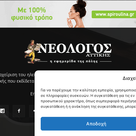
ιαχείριση του ηλεκτρονικού ΝΕΟΛΟΓΟΥ Αττικής γίνεται με ευθύνη
Διαχε
ς που εκδίδεται από το 2005 και κυκλοφορεί στην ανατολική Αττ
Για να παρέχουμε την καλύτερη εμπειρία, χρησιμοποι
Επικοινωνία:
info@neologosattikis.gr
σε πληροφορίες συσκευών. Η συγκατάθεση για τις εν
προσωπικού χαρακτήρα, όπως συμπεριφορά περιήγηση
συγκατάθεση ή η ανάκληση της συγκατάθεσης, μπορεί 
Αποδοχή