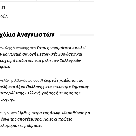
31
Ιούλ
χόλια Αναγνωστών
Όταν η νομιμότητα απειλεί
νώλης Λυτράκης
στο
ν κοινωνική συνοχή με ποινικές κυρώσεις και
ουχτερά πρόστιμα στα μέλη των Συλλογικών
ορέων
Η δωρεά της Δέσποινας
γελάκης Αθανάσιος
στο
υλή στο Δήμο Παλλήνης στο επίκεντρο δημόσιας
τιπαράθεσης / Αλλαγή χρήσης ή τήρηση της
ούλησης;
Ήρθε η σειρά της Λεωφ. Μαραθώνος για
ένη Α.
στο
 έργα της αποχέτευσης! Ποιες οι πρώτες
κλοφοριακές ρυθμίσεις