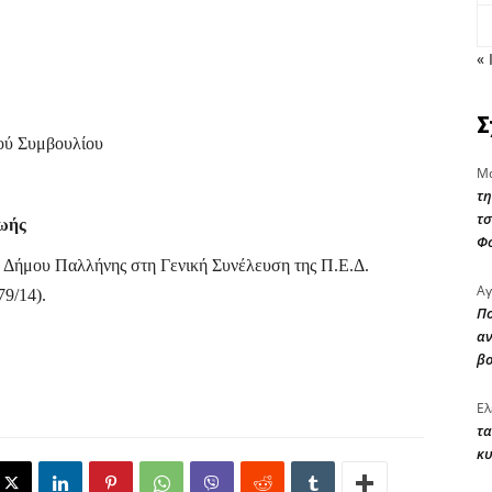
« 
Σ
ού Συμβουλίου
Μα
τη
τσ
ωής
Φ
Δήμου Παλλήνης στη Γενική Συνέλευση της Π.Ε.Δ.
Αγ
79/14).
Πο
αν
β
Ελ
τα
κυ