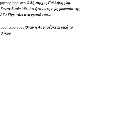
Ο Δήμαρχος Παλλήνης Χρ.
μήτρης Καρ.
στο
δόνης διαψεύδει ότι ήταν στην ψηφοφορία της
ΔΕ / Είχε πάει στο χωριό του..!
Όταν η Αυταρέσκεια νικά το
ογοήτευση
στο
αθήκον