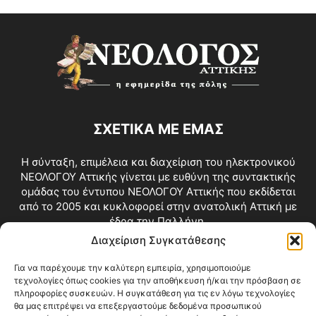
ΣΧΕΤΙΚΑ ΜΕ ΕΜΑΣ
Η σύνταξη, επιμέλεια και διαχείριση του ηλεκτρονικού
ΝΕΟΛΟΓΟΥ Αττικής γίνεται με ευθύνη της συντακτικής
ομάδας του έντυπου ΝΕΟΛΟΓΟΥ Αττικής που εκδίδεται
από το 2005 και κυκλοφορεί στην ανατολική Αττική με
έδρα την Παλλήνη.
Διαχείριση Συγκατάθεσης
Επικοινωνία:
info@neologosattikis.gr
Για να παρέχουμε την καλύτερη εμπειρία, χρησιμοποιούμε
τεχνολογίες όπως cookies για την αποθήκευση ή/και την πρόσβαση σε
ΑΚΟΛΟΥΘΗΣΕ ΜΑΣ
πληροφορίες συσκευών. Η συγκατάθεση για τις εν λόγω τεχνολογίες
θα μας επιτρέψει να επεξεργαστούμε δεδομένα προσωπικού