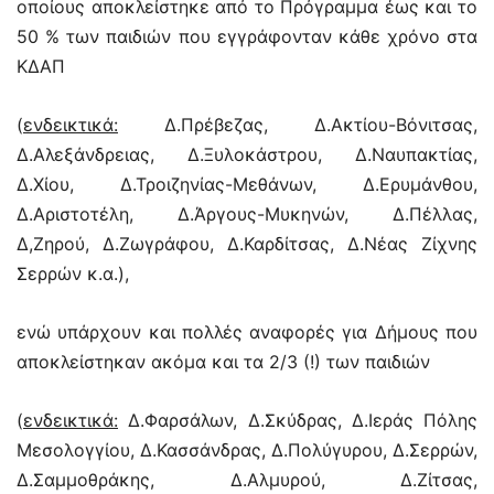
οποίους αποκλείστηκε από το Πρόγραμμα έως και το
50 % των παιδιών που εγγράφονταν κάθε χρόνο στα
ΚΔΑΠ
(
ενδεικτικά:
Δ.Πρέβεζας, Δ.Ακτίου-Βόνιτσας,
Δ.Αλεξάνδρειας, Δ.Ξυλοκάστρου, Δ.Ναυπακτίας,
Δ.Χίου, Δ.Τροιζηνίας-Μεθάνων, Δ.Ερυμάνθου,
Δ.Αριστοτέλη, Δ.Άργους-Μυκηνών, Δ.Πέλλας,
Δ,Ζηρού, Δ.Ζωγράφου, Δ.Καρδίτσας, Δ.Νέας Ζίχνης
Σερρών κ.α.),
ενώ υπάρχουν και πολλές αναφορές για Δήμους που
αποκλείστηκαν ακόμα και τα 2/3 (!) των παιδιών
(
ενδεικτικά:
Δ.Φαρσάλων, Δ.Σκύδρας, Δ.Ιεράς Πόλης
Μεσολογγίου, Δ.Κασσάνδρας, Δ.Πολύγυρου, Δ.Σερρών,
Δ.Σαμμοθράκης, Δ.Αλμυρού, Δ.Ζίτσας,