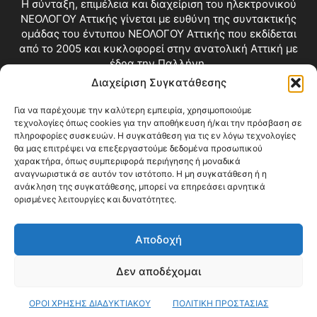
Η σύνταξη, επιμέλεια και διαχείριση του ηλεκτρονικού
ΝΕΟΛΟΓΟΥ Αττικής γίνεται με ευθύνη της συντακτικής
ομάδας του έντυπου ΝΕΟΛΟΓΟΥ Αττικής που εκδίδεται
από το 2005 και κυκλοφορεί στην ανατολική Αττική με
έδρα την Παλλήνη.
Διαχείριση Συγκατάθεσης
Επικοινωνία:
info@neologosattikis.gr
Για να παρέχουμε την καλύτερη εμπειρία, χρησιμοποιούμε
τεχνολογίες όπως cookies για την αποθήκευση ή/και την πρόσβαση σε
ΑΚΟΛΟΥΘΗΣΕ ΜΑΣ
πληροφορίες συσκευών. Η συγκατάθεση για τις εν λόγω τεχνολογίες
θα μας επιτρέψει να επεξεργαστούμε δεδομένα προσωπικού
χαρακτήρα, όπως συμπεριφορά περιήγησης ή μοναδικά
αναγνωριστικά σε αυτόν τον ιστότοπο. Η μη συγκατάθεση ή η
ανάκληση της συγκατάθεσης, μπορεί να επηρεάσει αρνητικά
ορισμένες λειτουργίες και δυνατότητες.
Αποδοχή
Δεν αποδέχομαι
Blog
Videos
Όροι Χρήσης
Επικοινωνία
ΟΡΟΙ ΧΡΗΣΗΣ ΔΙΑΔΥΚΤΙΑΚΟΥ
ΠΟΛΙΤΙΚΗ ΠΡΟΣΤΑΣΙΑΣ
© Copyright 2026 ΝΕΟΛΟΓΟΣ ΑΤΤΙΚΗΣ • All Rights Reserved •