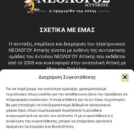
ΣΧΕΤΙΚΑ ΜΕ ΕΜΑΣ
Η σύνταξη, επιμέλεια και διαχείριση του ηλεκτρονικού
ΝΕΟΛΟΓΟΥ Αττικής γίνεται με ευθύνη της συντακτικής
ομάδας του έντυπου ΝΕΟΛΟΓΟΥ Αττικής που εκδίδεται
από το 2005 και κυκλοφορεί στην ανατολική Αττική με
έδρα την Παλλήνη.
Διαχείριση Συγκατάθεσης
Επικοινωνία:
info@neologosattikis.gr
Για να παρέχουμε την καλύτερη εμπειρία, χρησιμοποιούμε
τεχνολογίες όπως cookies για την αποθήκευση ή/και την πρόσβαση σε
ΑΚΟΛΟΥΘΗΣΕ ΜΑΣ
πληροφορίες συσκευών. Η συγκατάθεση για τις εν λόγω τεχνολογίες
θα μας επιτρέψει να επεξεργαστούμε δεδομένα προσωπικού
χαρακτήρα, όπως συμπεριφορά περιήγησης ή μοναδικά
αναγνωριστικά σε αυτόν τον ιστότοπο. Η μη συγκατάθεση ή η
ανάκληση της συγκατάθεσης, μπορεί να επηρεάσει αρνητικά
ορισμένες λειτουργίες και δυνατότητες.