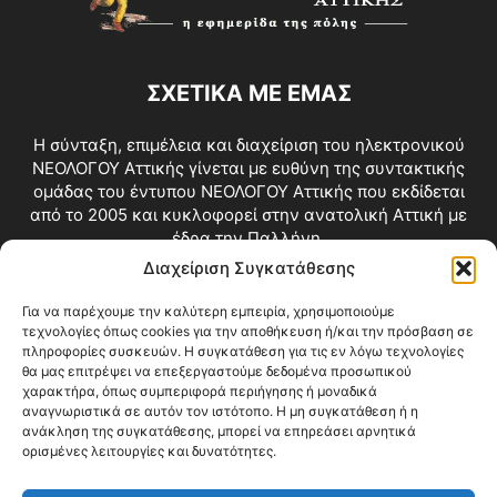
ΣΧΕΤΙΚΑ ΜΕ ΕΜΑΣ
Η σύνταξη, επιμέλεια και διαχείριση του ηλεκτρονικού
ΝΕΟΛΟΓΟΥ Αττικής γίνεται με ευθύνη της συντακτικής
ομάδας του έντυπου ΝΕΟΛΟΓΟΥ Αττικής που εκδίδεται
από το 2005 και κυκλοφορεί στην ανατολική Αττική με
έδρα την Παλλήνη.
Διαχείριση Συγκατάθεσης
Επικοινωνία:
info@neologosattikis.gr
Για να παρέχουμε την καλύτερη εμπειρία, χρησιμοποιούμε
τεχνολογίες όπως cookies για την αποθήκευση ή/και την πρόσβαση σε
ΑΚΟΛΟΥΘΗΣΕ ΜΑΣ
πληροφορίες συσκευών. Η συγκατάθεση για τις εν λόγω τεχνολογίες
θα μας επιτρέψει να επεξεργαστούμε δεδομένα προσωπικού
χαρακτήρα, όπως συμπεριφορά περιήγησης ή μοναδικά
αναγνωριστικά σε αυτόν τον ιστότοπο. Η μη συγκατάθεση ή η
ανάκληση της συγκατάθεσης, μπορεί να επηρεάσει αρνητικά
ορισμένες λειτουργίες και δυνατότητες.