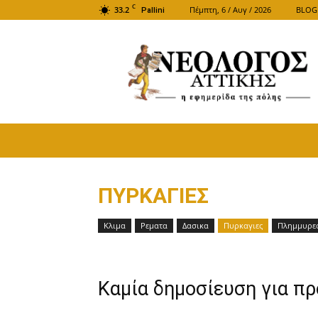
C
33.2
Πέμπτη, 6 / Αυγ / 2026
BLOG
Pallini
ΝΕΟΛΟΓΟΣ
ΑΤΤΙΚΗΣ
ΠΥΡΚΑΓΙΕΣ
Κλιμα
Ρεματα
Δασικα
Πυρκαγιες
Πλημμυρε
Καμία δημοσίευση για π