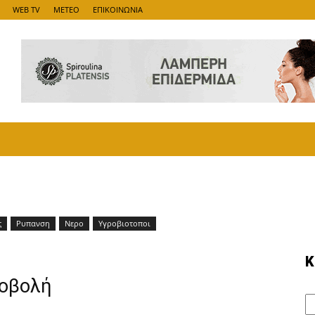
WEB TV
METEO
ΕΠΙΚΟΙΝΩΝΙΑ
ς
Ρυπανση
Νερο
Υγροβιοτοποι
Κ
ροβολή
Κ