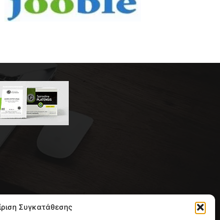
 της συντακτικής ομάδας του
ίριση Συγκατάθεσης
ική με έδρα την Παλλήνη.