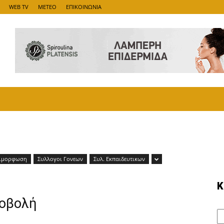
WEB TV
METEO
ΕΠΙΚΟΙΝΩΝΙΑ
ιμορφωση
Συλλογοι Γονεων
Συλ. Εκπαιδευτικων
Κ
ροβολή
Κ