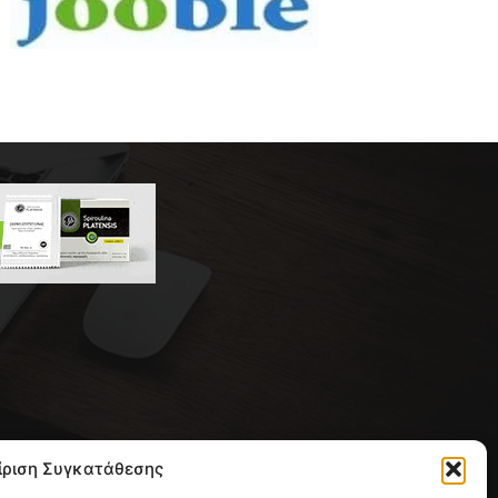
 της συντακτικής ομάδας του
ίριση Συγκατάθεσης
ική με έδρα την Παλλήνη.