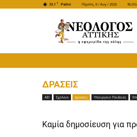
C
33.1
Πέμπτη, 6 / Αυγ / 2026
BLOG
Pallini
ΝΕΟΛΟΓΟΣ
ΑΤΤΙΚΗΣ
ΔΡΑΣΕΙΣ
ΑΕΙ
Σχολεια
Δρασεις
Υπουργειο Παιδειας
Επ
Καμία δημοσίευση για π