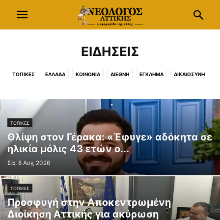
ΕΙΔΗΣΕΙΣ
ΤΟΠΙΚΕΣ
ΕΛΛΑΔΑ
ΚΟΙΝΩΝΙΑ
ΔΙΕΘΝΗ
ΕΓΚΛΗΜΑ
ΔΙΚΑΙΟΣΥΝΗ
ΠΟΛΙΤΙΚΗ
ΚΟΜΜΑΤΑ
ΟΙΚΟΝΟΜΙΑ
ΕΠΙΧΕΙΡΗΣΕΙΣ
ΕΡΓΑΣΙΑ
ΑΣΦΑΛΙΣΗ
ΜΕΣΑ ΕΠΙΚΟΙΝΩΝΙΑΣ
ΔΕΛΤΙΑ ΤΥΠΟΥ
ΒΗΜΑ ΔΙΑΛΟΓΟΥ
ΤΟΠΙΚΕΣ
Θλίψη στον Γέρακα: «Έφυγε» αδόκητα σε
ηλικία μόλις 43 ετών ο...
Σα, 8 Αυγ, 2026
ΤΟΠΙΚΕΣ
Προσφυγή στην Αποκεντρωμένη
Διοίκηση Αττικής για ακύρωση