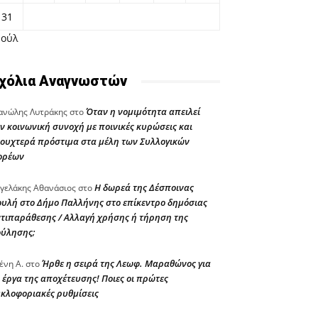
31
Ιούλ
χόλια Αναγνωστών
Όταν η νομιμότητα απειλεί
νώλης Λυτράκης
στο
ν κοινωνική συνοχή με ποινικές κυρώσεις και
ουχτερά πρόστιμα στα μέλη των Συλλογικών
ορέων
Η δωρεά της Δέσποινας
γελάκης Αθανάσιος
στο
υλή στο Δήμο Παλλήνης στο επίκεντρο δημόσιας
τιπαράθεσης / Αλλαγή χρήσης ή τήρηση της
ούλησης;
Ήρθε η σειρά της Λεωφ. Μαραθώνος για
ένη Α.
στο
 έργα της αποχέτευσης! Ποιες οι πρώτες
κλοφοριακές ρυθμίσεις