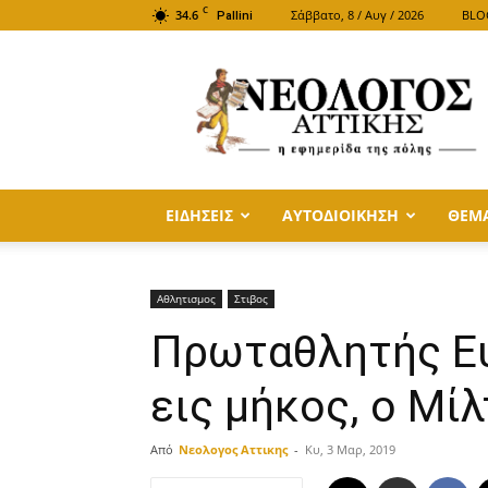
C
34.6
Σάββατο, 8 / Αυγ / 2026
BLO
Pallini
ΝΕΟΛΟΓΟΣ
ΑΤΤΙΚΗΣ
ΕΙΔΗΣΕΙΣ
ΑΥΤΟΔΙΟΙΚΗΣΗ
ΘΕΜ
Αθλητισμος
Στιβος
Πρωταθλητής Ε
εις μήκος, ο Μί
Από
Νεολογος Αττικης
-
Κυ, 3 Μαρ, 2019