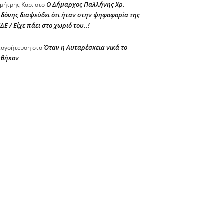
Ο Δήμαρχος Παλλήνης Χρ.
μήτρης Καρ.
στο
δόνης διαψεύδει ότι ήταν στην ψηφοφορία της
ΔΕ / Είχε πάει στο χωριό του..!
Όταν η Αυταρέσκεια νικά το
ογοήτευση
στο
αθήκον