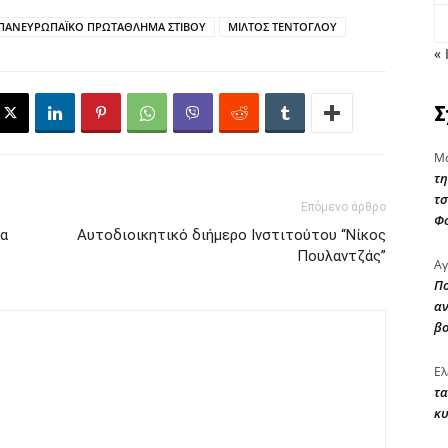
ΠΑΝΕΥΡΩΠΑΪΚΟ ΠΡΩΤΑΘΛΗΜΑ ΣΤΙΒΟΥ
ΜΙΛΤΟΣ ΤΕΝΤΟΓΛΟΥ
« 
Σ
Μα
τη
τσ
Επόμενο άρθρο
Φ
να
Αυτοδιοικητικό διήμερο Ινστιτούτου “Νίκος
Πουλαντζάς”
Αγ
Πο
αν
β
Ελ
τα
κυ