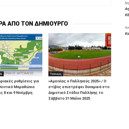
Δη
Αη
ΚΕ
ΡΑ ΑΠΟ ΤΟΝ ΔΗΜΙΟΥΡΓΟ
Απ
Κ
ΔΑ
Τοπικες
ριακές ρυθμίσεις για
«Αμεινίας ο Παλληνεύς 2025» / Ο
θεντικό Μαραθώνιο
στίβος επιστρέφει δυναμικά στο
ις 8 και 9 Νοέμβρη
Δημοτικό Στάδιο Παλλήνης το
Σάββατο 31 Μαΐου 2025