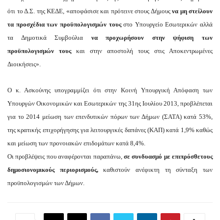
ότι το Δ.Σ. της ΚΕΔΕ, «αποφάσισε και πρότεινε στους Δήμους
να μη στείλουν
τα προσχέδια των προϋπολογισμών τους
στο Υπουργείο Εσωτερικών αλλά
τα Δημοτικά Συμβούλια
να προχωρήσουν στην ψήφιση των
προϋπολογισμών τους
και στην αποστολή τους στις Αποκεντρωμένες
Διοικήσεις».
Ο κ. Ασκούνης υπογραμμίζει ότι στην Κοινή Υπουργική Απόφαση των
Υπουργών Οικονομικών και Εσωτερικών της 31ης Ιουλίου 2013, προβλέπεται
για το 2014 μείωση των επενδυτικών πόρων των Δήμων (ΣΑΤΑ) κατά 53%,
της κρατικής επιχορήγησης για λειτουργικές δαπάνες (ΚΑΠ) κατά 1,9% καθώς
και μείωση των προνοιακών επιδομάτων κατά 8,4%.
Οι προβλέψεις που αναφέρονται παραπάνω,
σε συνδυασμό με επιπρόσθετους
δημοσιονομικούς περιορισμούς,
καθιστούν ανέφικτη τη σύνταξη των
προϋπολογισμών των Δήμων.