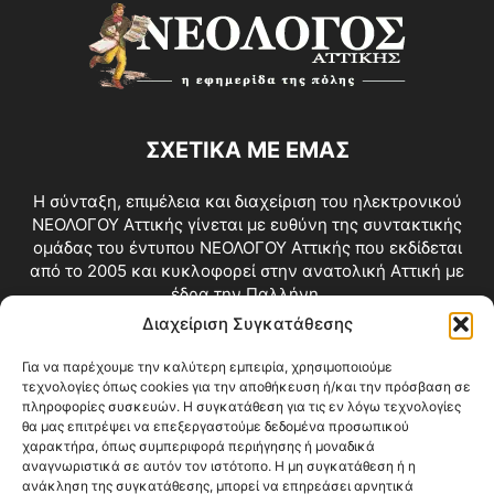
ΣΧΕΤΙΚΑ ΜΕ ΕΜΑΣ
Η σύνταξη, επιμέλεια και διαχείριση του ηλεκτρονικού
ΝΕΟΛΟΓΟΥ Αττικής γίνεται με ευθύνη της συντακτικής
ομάδας του έντυπου ΝΕΟΛΟΓΟΥ Αττικής που εκδίδεται
από το 2005 και κυκλοφορεί στην ανατολική Αττική με
έδρα την Παλλήνη.
Διαχείριση Συγκατάθεσης
Επικοινωνία:
info@neologosattikis.gr
Για να παρέχουμε την καλύτερη εμπειρία, χρησιμοποιούμε
τεχνολογίες όπως cookies για την αποθήκευση ή/και την πρόσβαση σε
ΑΚΟΛΟΥΘΗΣΕ ΜΑΣ
πληροφορίες συσκευών. Η συγκατάθεση για τις εν λόγω τεχνολογίες
θα μας επιτρέψει να επεξεργαστούμε δεδομένα προσωπικού
χαρακτήρα, όπως συμπεριφορά περιήγησης ή μοναδικά
αναγνωριστικά σε αυτόν τον ιστότοπο. Η μη συγκατάθεση ή η
ανάκληση της συγκατάθεσης, μπορεί να επηρεάσει αρνητικά