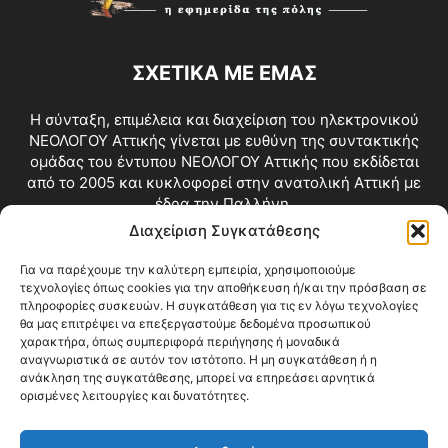
ΣΧΕΤΙΚΑ ΜΕ ΕΜΑΣ
Η σύνταξη, επιμέλεια και διαχείριση του ηλεκτρονικού
ΝΕΟΛΟΓΟΥ Αττικής γίνεται με ευθύνη της συντακτικής
ομάδας του έντυπου ΝΕΟΛΟΓΟΥ Αττικής που εκδίδεται
από το 2005 και κυκλοφορεί στην ανατολική Αττική με
έδρα την Παλλήνη.
Διαχείριση Συγκατάθεσης
Επικοινωνία:
info@neologosattikis.gr
Για να παρέχουμε την καλύτερη εμπειρία, χρησιμοποιούμε
τεχνολογίες όπως cookies για την αποθήκευση ή/και την πρόσβαση σε
ΑΚΟΛΟΥΘΗΣΕ ΜΑΣ
πληροφορίες συσκευών. Η συγκατάθεση για τις εν λόγω τεχνολογίες
θα μας επιτρέψει να επεξεργαστούμε δεδομένα προσωπικού
χαρακτήρα, όπως συμπεριφορά περιήγησης ή μοναδικά
αναγνωριστικά σε αυτόν τον ιστότοπο. Η μη συγκατάθεση ή η
ανάκληση της συγκατάθεσης, μπορεί να επηρεάσει αρνητικά
ορισμένες λειτουργίες και δυνατότητες.