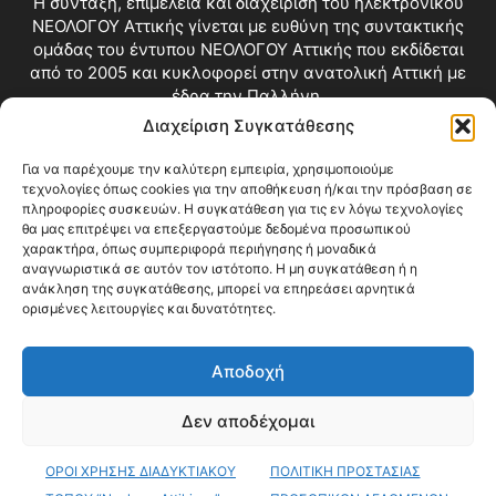
Η σύνταξη, επιμέλεια και διαχείριση του ηλεκτρονικού
ΝΕΟΛΟΓΟΥ Αττικής γίνεται με ευθύνη της συντακτικής
ομάδας του έντυπου ΝΕΟΛΟΓΟΥ Αττικής που εκδίδεται
από το 2005 και κυκλοφορεί στην ανατολική Αττική με
έδρα την Παλλήνη.
Διαχείριση Συγκατάθεσης
Επικοινωνία:
info@neologosattikis.gr
Για να παρέχουμε την καλύτερη εμπειρία, χρησιμοποιούμε
τεχνολογίες όπως cookies για την αποθήκευση ή/και την πρόσβαση σε
ΑΚΟΛΟΥΘΗΣΕ ΜΑΣ
πληροφορίες συσκευών. Η συγκατάθεση για τις εν λόγω τεχνολογίες
θα μας επιτρέψει να επεξεργαστούμε δεδομένα προσωπικού
χαρακτήρα, όπως συμπεριφορά περιήγησης ή μοναδικά
αναγνωριστικά σε αυτόν τον ιστότοπο. Η μη συγκατάθεση ή η
ανάκληση της συγκατάθεσης, μπορεί να επηρεάσει αρνητικά
ορισμένες λειτουργίες και δυνατότητες.
Αποδοχή
Δεν αποδέχομαι
Blog
Videos
Όροι Χρήσης
Επικοινωνία
ΟΡΟΙ ΧΡΗΣΗΣ ΔΙΑΔΥΚΤΙΑΚΟΥ
ΠΟΛΙΤΙΚΗ ΠΡΟΣΤΑΣΙΑΣ
© Copyright 2026 ΝΕΟΛΟΓΟΣ ΑΤΤΙΚΗΣ • All Rights Reserved •