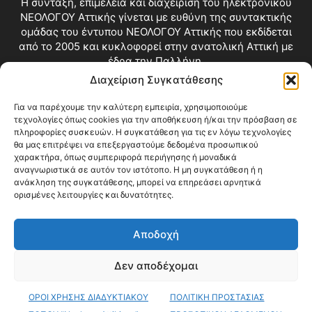
Η σύνταξη, επιμέλεια και διαχείριση του ηλεκτρονικού
ΝΕΟΛΟΓΟΥ Αττικής γίνεται με ευθύνη της συντακτικής
ομάδας του έντυπου ΝΕΟΛΟΓΟΥ Αττικής που εκδίδεται
από το 2005 και κυκλοφορεί στην ανατολική Αττική με
έδρα την Παλλήνη.
Διαχείριση Συγκατάθεσης
Επικοινωνία:
info@neologosattikis.gr
Για να παρέχουμε την καλύτερη εμπειρία, χρησιμοποιούμε
τεχνολογίες όπως cookies για την αποθήκευση ή/και την πρόσβαση σε
ΑΚΟΛΟΥΘΗΣΕ ΜΑΣ
πληροφορίες συσκευών. Η συγκατάθεση για τις εν λόγω τεχνολογίες
θα μας επιτρέψει να επεξεργαστούμε δεδομένα προσωπικού
χαρακτήρα, όπως συμπεριφορά περιήγησης ή μοναδικά
αναγνωριστικά σε αυτόν τον ιστότοπο. Η μη συγκατάθεση ή η
ανάκληση της συγκατάθεσης, μπορεί να επηρεάσει αρνητικά
ορισμένες λειτουργίες και δυνατότητες.
Αποδοχή
Δεν αποδέχομαι
Blog
Videos
Όροι Χρήσης
Επικοινωνία
ΟΡΟΙ ΧΡΗΣΗΣ ΔΙΑΔΥΚΤΙΑΚΟΥ
ΠΟΛΙΤΙΚΗ ΠΡΟΣΤΑΣΙΑΣ
© Copyright 2026 ΝΕΟΛΟΓΟΣ ΑΤΤΙΚΗΣ • All Rights Reserved •