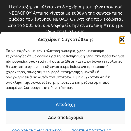
Η σύνταξη, επιμέλεια και διαχείριση του ηλεκτρονικού
ΝΕΟΛΟΓΟΥ Αττικής γίνεται με ευθύνη της συντακτικής
ομάδας του έντυπου ΝΕΟΛΟΓΟΥ Αττικής που εκδίδεται
από το 2005 και κυκλοφορεί στην ανατολική Αττική με
έδρα την Παλλήνη.
Διαχείριση Συγκατάθεσης
Επικοινωνία:
info@neologosattikis.gr
Για να παρέχουμε την καλύτερη εμπειρία, χρησιμοποιούμε
τεχνολογίες όπως cookies για την αποθήκευση ή/και την πρόσβαση σε
ΑΚΟΛΟΥΘΗΣΕ ΜΑΣ
πληροφορίες συσκευών. Η συγκατάθεση για τις εν λόγω τεχνολογίες
θα μας επιτρέψει να επεξεργαστούμε δεδομένα προσωπικού
χαρακτήρα, όπως συμπεριφορά περιήγησης ή μοναδικά
αναγνωριστικά σε αυτόν τον ιστότοπο. Η μη συγκατάθεση ή η
ανάκληση της συγκατάθεσης, μπορεί να επηρεάσει αρνητικά
ορισμένες λειτουργίες και δυνατότητες.
Αποδοχή
Δεν αποδέχομαι
Blog
Videos
Όροι Χρήσης
Επικοινωνία
ΟΡΟΙ ΧΡΗΣΗΣ ΔΙΑΔΥΚΤΙΑΚΟΥ
ΠΟΛΙΤΙΚΗ ΠΡΟΣΤΑΣΙΑΣ