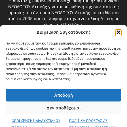
Η σύνταξη, επιμέλεια και διαχείριση του ηλεκτρονικού
ΝΕΟΛΟΓΟΥ Αττικής γίνεται με ευθύνη της συντακτικής
ομάδας του έντυπου ΝΕΟΛΟΓΟΥ Αττικής που εκδίδεται
από το 2005 και κυκλοφορεί στην ανατολική Αττική με
έδρα την Παλλήνη.
Διαχείριση Συγκατάθεσης
Επικοινωνία:
info@neologosattikis.gr
Για να παρέχουμε την καλύτερη εμπειρία, χρησιμοποιούμε
τεχνολογίες όπως cookies για την αποθήκευση ή/και την πρόσβαση σε
ΑΚΟΛΟΥΘΗΣΕ ΜΑΣ
πληροφορίες συσκευών. Η συγκατάθεση για τις εν λόγω τεχνολογίες
θα μας επιτρέψει να επεξεργαστούμε δεδομένα προσωπικού
χαρακτήρα, όπως συμπεριφορά περιήγησης ή μοναδικά
αναγνωριστικά σε αυτόν τον ιστότοπο. Η μη συγκατάθεση ή η
ανάκληση της συγκατάθεσης, μπορεί να επηρεάσει αρνητικά
ορισμένες λειτουργίες και δυνατότητες.
Αποδοχή
Δεν αποδέχομαι
Blog
Videos
Όροι Χρήσης
Επικοινωνία
ΟΡΟΙ ΧΡΗΣΗΣ ΔΙΑΔΥΚΤΙΑΚΟΥ
ΠΟΛΙΤΙΚΗ ΠΡΟΣΤΑΣΙΑΣ
© Copyright 2026 ΝΕΟΛΟΓΟΣ ΑΤΤΙΚΗΣ • All Rights Reserved •