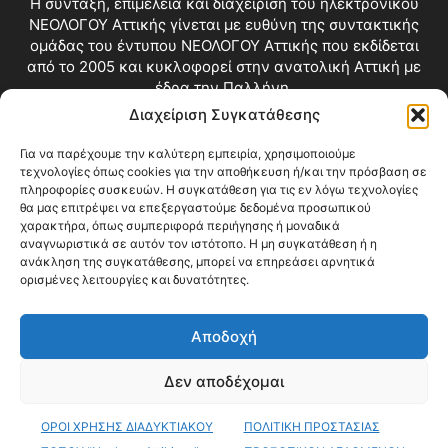
Η σύνταξη, επιμέλεια και διαχείριση του ηλεκτρονικού
ΝΕΟΛΟΓΟΥ Αττικής γίνεται με ευθύνη της συντακτικής
ομάδας του έντυπου ΝΕΟΛΟΓΟΥ Αττικής που εκδίδεται
από το 2005 και κυκλοφορεί στην ανατολική Αττική με
έδρα την Παλλήνη.
Διαχείριση Συγκατάθεσης
Επικοινωνία:
info@neologosattikis.gr
Για να παρέχουμε την καλύτερη εμπειρία, χρησιμοποιούμε
τεχνολογίες όπως cookies για την αποθήκευση ή/και την πρόσβαση σε
ΑΚΟΛΟΥΘΗΣΕ ΜΑΣ
πληροφορίες συσκευών. Η συγκατάθεση για τις εν λόγω τεχνολογίες
θα μας επιτρέψει να επεξεργαστούμε δεδομένα προσωπικού
χαρακτήρα, όπως συμπεριφορά περιήγησης ή μοναδικά
αναγνωριστικά σε αυτόν τον ιστότοπο. Η μη συγκατάθεση ή η
ανάκληση της συγκατάθεσης, μπορεί να επηρεάσει αρνητικά
ορισμένες λειτουργίες και δυνατότητες.
Αποδοχή
Δεν αποδέχομαι
Blog
Videos
Όροι Χρήσης
Επικοινωνία
ΟΡΟΙ ΧΡΗΣΗΣ ΔΙΑΔΥΚΤΙΑΚΟΥ
ΠΟΛΙΤΙΚΗ ΠΡΟΣΤΑΣΙΑΣ
© Copyright 2026 ΝΕΟΛΟΓΟΣ ΑΤΤΙΚΗΣ • All Rights Reserved •