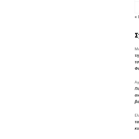
« 
Σ
Μα
τη
τσ
Φ
Αγ
Πο
αν
β
Ελ
τα
κυ