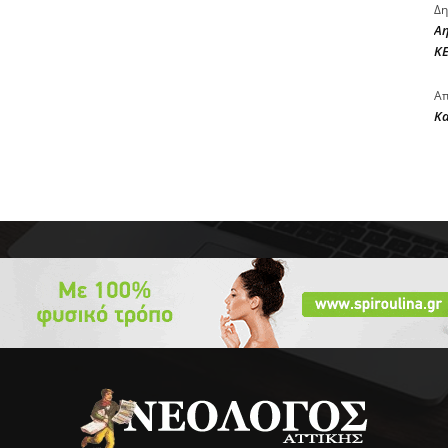
Δη
Αη
ΚΕ
Απ
Κ