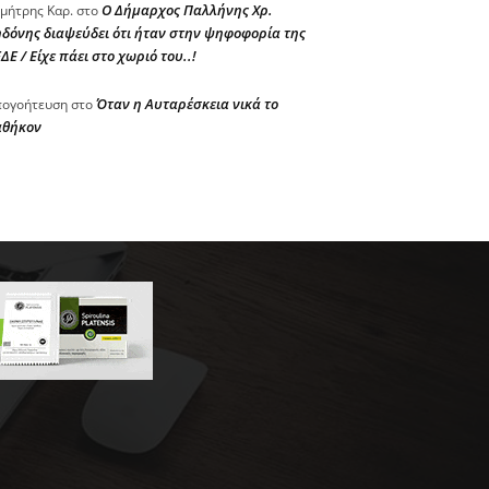
Ο Δήμαρχος Παλλήνης Χρ.
μήτρης Καρ.
στο
δόνης διαψεύδει ότι ήταν στην ψηφοφορία της
ΔΕ / Είχε πάει στο χωριό του..!
Όταν η Αυταρέσκεια νικά το
ογοήτευση
στο
αθήκον