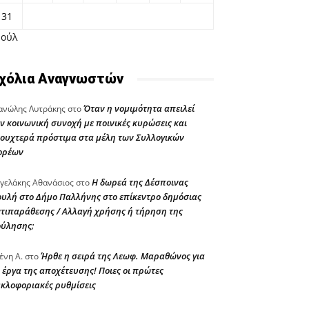
31
Ιούλ
χόλια Αναγνωστών
Όταν η νομιμότητα απειλεί
νώλης Λυτράκης
στο
ν κοινωνική συνοχή με ποινικές κυρώσεις και
ουχτερά πρόστιμα στα μέλη των Συλλογικών
ορέων
Η δωρεά της Δέσποινας
γελάκης Αθανάσιος
στο
υλή στο Δήμο Παλλήνης στο επίκεντρο δημόσιας
τιπαράθεσης / Αλλαγή χρήσης ή τήρηση της
ούλησης;
Ήρθε η σειρά της Λεωφ. Μαραθώνος για
ένη Α.
στο
 έργα της αποχέτευσης! Ποιες οι πρώτες
κλοφοριακές ρυθμίσεις