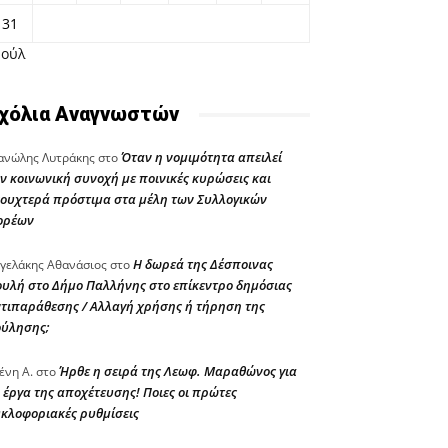
31
Ιούλ
χόλια Αναγνωστών
Όταν η νομιμότητα απειλεί
νώλης Λυτράκης
στο
ν κοινωνική συνοχή με ποινικές κυρώσεις και
ουχτερά πρόστιμα στα μέλη των Συλλογικών
ορέων
Η δωρεά της Δέσποινας
γελάκης Αθανάσιος
στο
υλή στο Δήμο Παλλήνης στο επίκεντρο δημόσιας
τιπαράθεσης / Αλλαγή χρήσης ή τήρηση της
ούλησης;
Ήρθε η σειρά της Λεωφ. Μαραθώνος για
ένη Α.
στο
 έργα της αποχέτευσης! Ποιες οι πρώτες
κλοφοριακές ρυθμίσεις