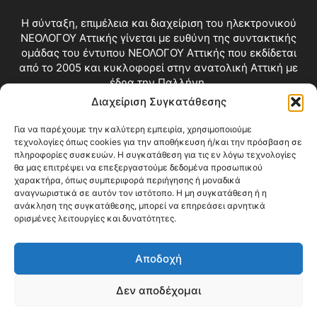
Η σύνταξη, επιμέλεια και διαχείριση του ηλεκτρονικού
ΝΕΟΛΟΓΟΥ Αττικής γίνεται με ευθύνη της συντακτικής
ομάδας του έντυπου ΝΕΟΛΟΓΟΥ Αττικής που εκδίδεται
από το 2005 και κυκλοφορεί στην ανατολική Αττική με
έδρα την Παλλήνη.
Διαχείριση Συγκατάθεσης
Επικοινωνία:
info@neologosattikis.gr
Για να παρέχουμε την καλύτερη εμπειρία, χρησιμοποιούμε
τεχνολογίες όπως cookies για την αποθήκευση ή/και την πρόσβαση σε
ΑΚΟΛΟΥΘΗΣΕ ΜΑΣ
πληροφορίες συσκευών. Η συγκατάθεση για τις εν λόγω τεχνολογίες
θα μας επιτρέψει να επεξεργαστούμε δεδομένα προσωπικού
χαρακτήρα, όπως συμπεριφορά περιήγησης ή μοναδικά
αναγνωριστικά σε αυτόν τον ιστότοπο. Η μη συγκατάθεση ή η
ανάκληση της συγκατάθεσης, μπορεί να επηρεάσει αρνητικά
ορισμένες λειτουργίες και δυνατότητες.
Αποδοχή
Δεν αποδέχομαι
Blog
Videos
Όροι Χρήσης
Επικοινωνία