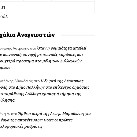
31
Ιούλ
χόλια Αναγνωστών
Όταν η νομιμότητα απειλεί
νώλης Λυτράκης
στο
ν κοινωνική συνοχή με ποινικές κυρώσεις και
ουχτερά πρόστιμα στα μέλη των Συλλογικών
ορέων
Η δωρεά της Δέσποινας
γελάκης Αθανάσιος
στο
υλή στο Δήμο Παλλήνης στο επίκεντρο δημόσιας
τιπαράθεσης / Αλλαγή χρήσης ή τήρηση της
ούλησης;
Ήρθε η σειρά της Λεωφ. Μαραθώνος για
ένη Α.
στο
 έργα της αποχέτευσης! Ποιες οι πρώτες
κλοφοριακές ρυθμίσεις