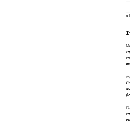
« 
Σ
Μα
τη
τσ
Φ
Αγ
Πο
αν
β
Ελ
τα
κυ