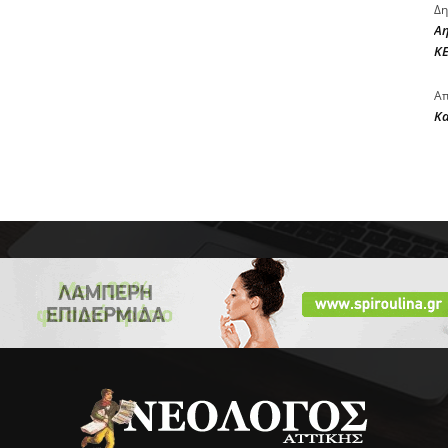
Δη
Αη
ΚΕ
Απ
Κ