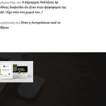
Ο Δήμαρχος Παλλήνης Χρ.
μήτρης Καρ.
στο
δόνης διαψεύδει ότι ήταν στην ψηφοφορία της
ΔΕ / Είχε πάει στο χωριό του..!
Όταν η Αυταρέσκεια νικά το
ογοήτευση
στο
αθήκον