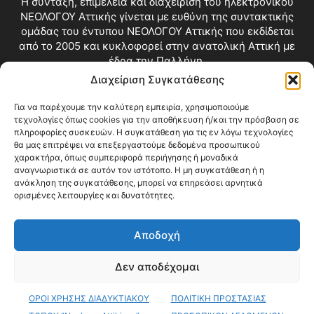
Η σύνταξη, επιμέλεια και διαχείριση του ηλεκτρονικού
ΝΕΟΛΟΓΟΥ Αττικής γίνεται με ευθύνη της συντακτικής
ομάδας του έντυπου ΝΕΟΛΟΓΟΥ Αττικής που εκδίδεται
από το 2005 και κυκλοφορεί στην ανατολική Αττική με
έδρα την Παλλήνη.
Διαχείριση Συγκατάθεσης
Επικοινωνία:
info@neologosattikis.gr
Για να παρέχουμε την καλύτερη εμπειρία, χρησιμοποιούμε
τεχνολογίες όπως cookies για την αποθήκευση ή/και την πρόσβαση σε
ΑΚΟΛΟΥΘΗΣΕ ΜΑΣ
πληροφορίες συσκευών. Η συγκατάθεση για τις εν λόγω τεχνολογίες
θα μας επιτρέψει να επεξεργαστούμε δεδομένα προσωπικού
χαρακτήρα, όπως συμπεριφορά περιήγησης ή μοναδικά
αναγνωριστικά σε αυτόν τον ιστότοπο. Η μη συγκατάθεση ή η
ανάκληση της συγκατάθεσης, μπορεί να επηρεάσει αρνητικά
ορισμένες λειτουργίες και δυνατότητες.
Αποδοχή
Δεν αποδέχομαι
Blog
Videos
Όροι Χρήσης
Επικοινωνία
ΟΡΟΙ ΧΡΗΣΗΣ ΔΙΑΔΥΚΤΙΑΚΟΥ
ΠΟΛΙΤΙΚΗ ΠΡΟΣΤΑΣΙΑΣ
© Copyright 2026 ΝΕΟΛΟΓΟΣ ΑΤΤΙΚΗΣ • All Rights Reserved •