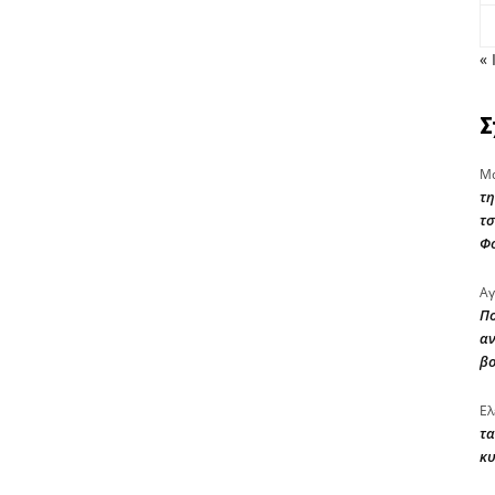
« 
Σ
Μα
τη
τσ
Φ
Αγ
Πο
αν
β
Ελ
τα
κυ