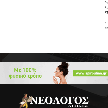
Δη
Αη
ΚΕ
Απ
Κ