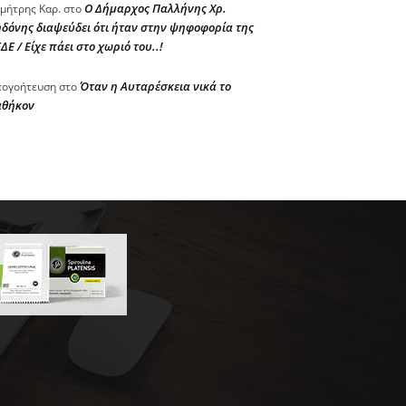
Ο Δήμαρχος Παλλήνης Χρ.
μήτρης Καρ.
στο
δόνης διαψεύδει ότι ήταν στην ψηφοφορία της
ΔΕ / Είχε πάει στο χωριό του..!
Όταν η Αυταρέσκεια νικά το
ογοήτευση
στο
αθήκον