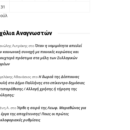
31
Ιούλ
χόλια Αναγνωστών
Όταν η νομιμότητα απειλεί
νώλης Λυτράκης
στο
ν κοινωνική συνοχή με ποινικές κυρώσεις και
ουχτερά πρόστιμα στα μέλη των Συλλογικών
ορέων
Η δωρεά της Δέσποινας
γελάκης Αθανάσιος
στο
υλή στο Δήμο Παλλήνης στο επίκεντρο δημόσιας
τιπαράθεσης / Αλλαγή χρήσης ή τήρηση της
ούλησης;
Ήρθε η σειρά της Λεωφ. Μαραθώνος για
ένη Α.
στο
 έργα της αποχέτευσης! Ποιες οι πρώτες
κλοφοριακές ρυθμίσεις