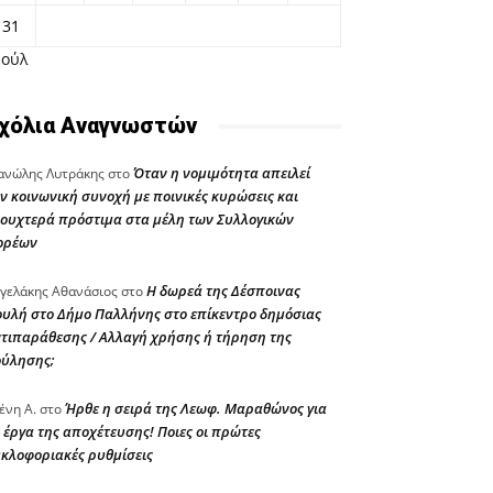
31
Ιούλ
χόλια Αναγνωστών
Όταν η νομιμότητα απειλεί
νώλης Λυτράκης
στο
ν κοινωνική συνοχή με ποινικές κυρώσεις και
ουχτερά πρόστιμα στα μέλη των Συλλογικών
ορέων
Η δωρεά της Δέσποινας
γελάκης Αθανάσιος
στο
υλή στο Δήμο Παλλήνης στο επίκεντρο δημόσιας
τιπαράθεσης / Αλλαγή χρήσης ή τήρηση της
ούλησης;
Ήρθε η σειρά της Λεωφ. Μαραθώνος για
ένη Α.
στο
 έργα της αποχέτευσης! Ποιες οι πρώτες
κλοφοριακές ρυθμίσεις