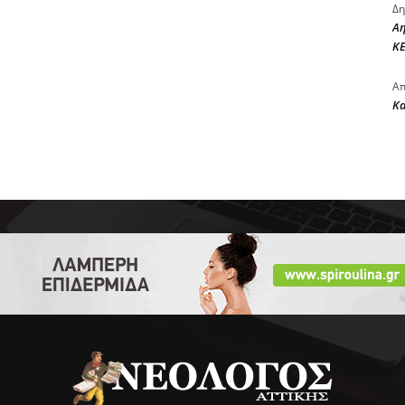
Δη
Αη
ΚΕ
Απ
Κ