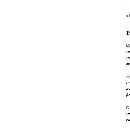
« 
Σ
Μα
τη
τσ
Φ
Αγ
Πο
αν
β
Ελ
τα
κυ