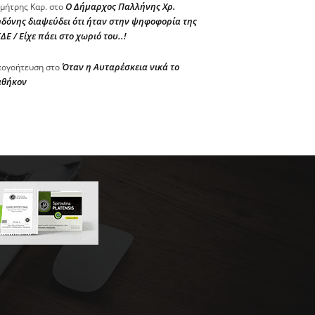
Ο Δήμαρχος Παλλήνης Χρ.
μήτρης Καρ.
στο
δόνης διαψεύδει ότι ήταν στην ψηφοφορία της
ΔΕ / Είχε πάει στο χωριό του..!
Όταν η Αυταρέσκεια νικά το
ογοήτευση
στο
αθήκον