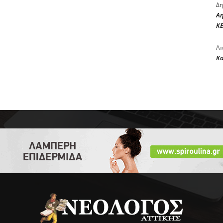
Δη
Αη
ΚΕ
Απ
Κ