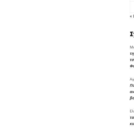
« 
Σ
Μα
τη
τσ
Φ
Αγ
Πο
αν
β
Ελ
τα
κυ