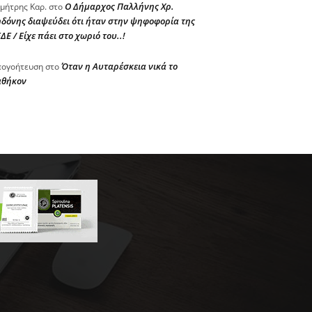
Ο Δήμαρχος Παλλήνης Χρ.
μήτρης Καρ.
στο
δόνης διαψεύδει ότι ήταν στην ψηφοφορία της
ΔΕ / Είχε πάει στο χωριό του..!
Όταν η Αυταρέσκεια νικά το
ογοήτευση
στο
αθήκον