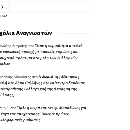
31
Ιούλ
χόλια Αναγνωστών
Όταν η νομιμότητα απειλεί
νώλης Λυτράκης
στο
ν κοινωνική συνοχή με ποινικές κυρώσεις και
ουχτερά πρόστιμα στα μέλη των Συλλογικών
ορέων
Η δωρεά της Δέσποινας
γελάκης Αθανάσιος
στο
υλή στο Δήμο Παλλήνης στο επίκεντρο δημόσιας
τιπαράθεσης / Αλλαγή χρήσης ή τήρηση της
ούλησης;
Ήρθε η σειρά της Λεωφ. Μαραθώνος για
ένη Α.
στο
 έργα της αποχέτευσης! Ποιες οι πρώτες
κλοφοριακές ρυθμίσεις