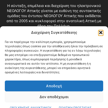
Η σύνταξη, επιμέλεια και διαχείριση του ηλεκτρονικού
ΝΕΟΛΟΓΟΥ Αττικής γίνεται με ευθύνη της συντακτικής
ομάδας του έντυπου ΝΕΟΛΟΓΟΥ Αττικής που εκδίδεται
από το 2005 και κυκλοφορεί στην ανατολική Αττική με
έδρα την Παλλήνη.
Διαχείριση Συγκατάθεσης
Επικοινωνία:
info@neologosattikis.gr
Για να παρέχουμε την καλύτερη εμπειρία, χρησιμοποιούμε
τεχνολογίες όπως cookies για την αποθήκευση ή/και την πρόσβαση σε
ΑΚΟΛΟΥΘΗΣΕ ΜΑΣ
πληροφορίες συσκευών. Η συγκατάθεση για τις εν λόγω τεχνολογίες
θα μας επιτρέψει να επεξεργαστούμε δεδομένα προσωπικού
χαρακτήρα, όπως συμπεριφορά περιήγησης ή μοναδικά
αναγνωριστικά σε αυτόν τον ιστότοπο. Η μη συγκατάθεση ή η
ανάκληση της συγκατάθεσης, μπορεί να επηρεάσει αρνητικά
ορισμένες λειτουργίες και δυνατότητες.
Αποδοχή
Δεν αποδέχομαι
Blog
Videos
Όροι Χρήσης
Επικοινωνία
ΟΡΟΙ ΧΡΗΣΗΣ ΔΙΑΔΥΚΤΙΑΚΟΥ
ΠΟΛΙΤΙΚΗ ΠΡΟΣΤΑΣΙΑΣ