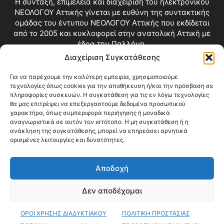
Η σύνταξη, επιμέλεια και διαχείριση του ηλεκτρονικού
ΝΕΟΛΟΓΟΥ Αττικής γίνεται με ευθύνη της συντακτικής
ομάδας του έντυπου ΝΕΟΛΟΓΟΥ Αττικής που εκδίδεται
από το 2005 και κυκλοφορεί στην ανατολική Αττική με
έδρα την Παλλήνη.
Διαχείριση Συγκατάθεσης
Επικοινωνία:
info@neologosattikis.gr
Για να παρέχουμε την καλύτερη εμπειρία, χρησιμοποιούμε
τεχνολογίες όπως cookies για την αποθήκευση ή/και την πρόσβαση σε
ΑΚΟΛΟΥΘΗΣΕ ΜΑΣ
πληροφορίες συσκευών. Η συγκατάθεση για τις εν λόγω τεχνολογίες
θα μας επιτρέψει να επεξεργαστούμε δεδομένα προσωπικού
χαρακτήρα, όπως συμπεριφορά περιήγησης ή μοναδικά
αναγνωριστικά σε αυτόν τον ιστότοπο. Η μη συγκατάθεση ή η
ανάκληση της συγκατάθεσης, μπορεί να επηρεάσει αρνητικά
ορισμένες λειτουργίες και δυνατότητες.
Αποδοχή
Δεν αποδέχομαι
Blog
Videos
Όροι Χρήσης
Επικοινωνία
ΟΡΟΙ ΧΡΗΣΗΣ ΔΙΑΔΥΚΤΙΑΚΟΥ
ΠΟΛΙΤΙΚΗ ΠΡΟΣΤΑΣΙΑΣ
© Copyright 2026 ΝΕΟΛΟΓΟΣ ΑΤΤΙΚΗΣ • All Rights Reserved •