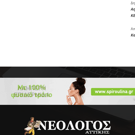
Δη
Αη
ΚΕ
Απ
Κ