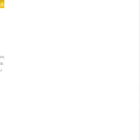
γος
αι
υ