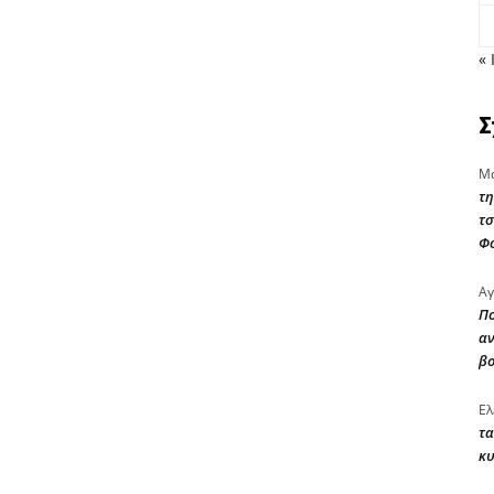
« 
Σ
Μα
τη
τσ
Φ
Αγ
Πο
αν
β
Ελ
τα
κυ