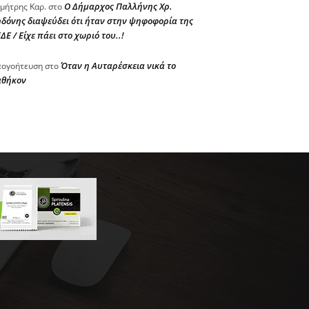
Ο Δήμαρχος Παλλήνης Χρ.
μήτρης Καρ.
στο
δόνης διαψεύδει ότι ήταν στην ψηφοφορία της
ΔΕ / Είχε πάει στο χωριό του..!
Όταν η Αυταρέσκεια νικά το
ογοήτευση
στο
αθήκον