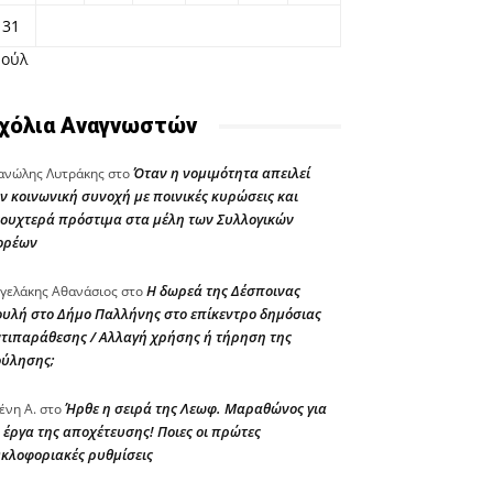
31
Ιούλ
χόλια Αναγνωστών
Όταν η νομιμότητα απειλεί
νώλης Λυτράκης
στο
ν κοινωνική συνοχή με ποινικές κυρώσεις και
ουχτερά πρόστιμα στα μέλη των Συλλογικών
ορέων
Η δωρεά της Δέσποινας
γελάκης Αθανάσιος
στο
υλή στο Δήμο Παλλήνης στο επίκεντρο δημόσιας
τιπαράθεσης / Αλλαγή χρήσης ή τήρηση της
ούλησης;
Ήρθε η σειρά της Λεωφ. Μαραθώνος για
ένη Α.
στο
 έργα της αποχέτευσης! Ποιες οι πρώτες
κλοφοριακές ρυθμίσεις