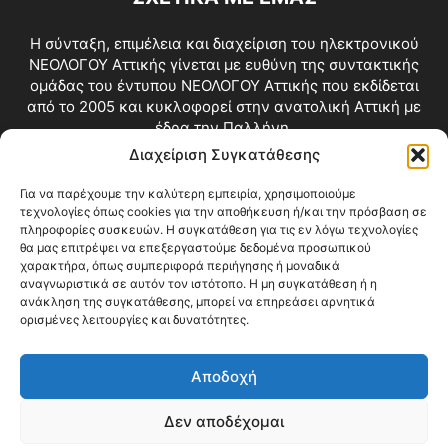
Η σύνταξη, επιμέλεια και διαχείριση του ηλεκτρονικού
ΝΕΟΛΟΓΟΥ Αττικής γίνεται με ευθύνη της συντακτικής
ομάδας του έντυπου ΝΕΟΛΟΓΟΥ Αττικής που εκδίδεται
από το 2005 και κυκλοφορεί στην ανατολική Αττική με
έδρα την Παλλήνη.
Διαχείριση Συγκατάθεσης
Επικοινωνία:
info@neologosattikis.gr
Για να παρέχουμε την καλύτερη εμπειρία, χρησιμοποιούμε
τεχνολογίες όπως cookies για την αποθήκευση ή/και την πρόσβαση σε
ΑΚΟΛΟΥΘΗΣΕ ΜΑΣ
πληροφορίες συσκευών. Η συγκατάθεση για τις εν λόγω τεχνολογίες
θα μας επιτρέψει να επεξεργαστούμε δεδομένα προσωπικού
χαρακτήρα, όπως συμπεριφορά περιήγησης ή μοναδικά
αναγνωριστικά σε αυτόν τον ιστότοπο. Η μη συγκατάθεση ή η
ανάκληση της συγκατάθεσης, μπορεί να επηρεάσει αρνητικά
ορισμένες λειτουργίες και δυνατότητες.
Αποδοχή
Δεν αποδέχομαι
Blog
Videos
Όροι Χρήσης
Επικοινωνία