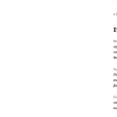
« 
Σ
Μα
τη
τσ
Φ
Αγ
Πο
αν
β
Ελ
τα
κυ