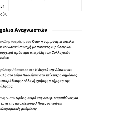
31
Ιούλ
χόλια Αναγνωστών
Όταν η νομιμότητα απειλεί
νώλης Λυτράκης
στο
ν κοινωνική συνοχή με ποινικές κυρώσεις και
ουχτερά πρόστιμα στα μέλη των Συλλογικών
ορέων
Η δωρεά της Δέσποινας
γελάκης Αθανάσιος
στο
υλή στο Δήμο Παλλήνης στο επίκεντρο δημόσιας
τιπαράθεσης / Αλλαγή χρήσης ή τήρηση της
ούλησης;
Ήρθε η σειρά της Λεωφ. Μαραθώνος για
ένη Α.
στο
 έργα της αποχέτευσης! Ποιες οι πρώτες
κλοφοριακές ρυθμίσεις