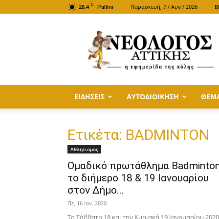
C
28.4
Παρασκευή, 7 / Αυγ / 2026
B
Pallini
ΝΕΟΛΟΓΟΣ
ΑΤΤΙΚΗΣ
ΕΙΔΗΣΕΙΣ
ΑΥΤΟΔΙΟΙΚΗΣΗ
ΘΕΜ
Ετικέτα: BADMINTON
Αθλητισμος
Ομαδικό πρωτάθλημα Badminto
το διήμερο 18 & 19 Ιανουαρίου
στον Δήμο...
Πε, 16 Ιαν, 2020
Το Σάββατο 18 και την Κυριακή 19 Ιανουαρίου 2020