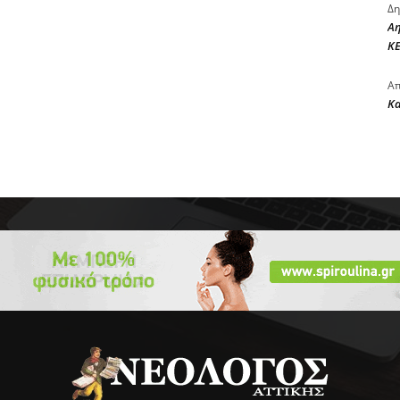
Δη
Αη
ΚΕ
Απ
Κ