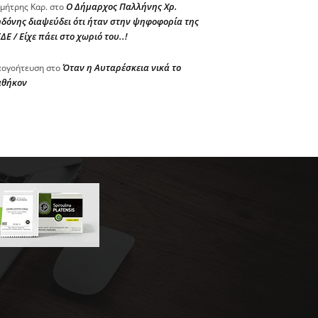
Ο Δήμαρχος Παλλήνης Χρ.
μήτρης Καρ.
στο
δόνης διαψεύδει ότι ήταν στην ψηφοφορία της
ΔΕ / Είχε πάει στο χωριό του..!
Όταν η Αυταρέσκεια νικά το
ογοήτευση
στο
αθήκον