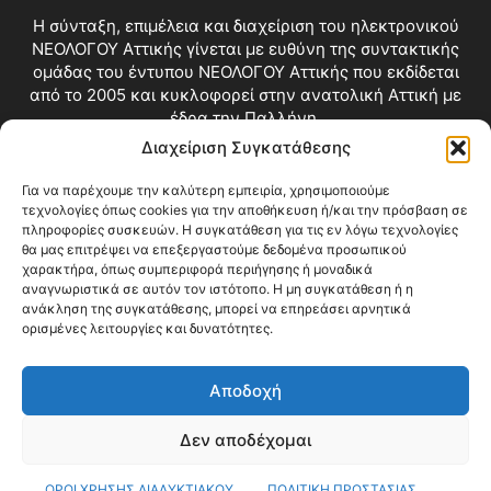
Η σύνταξη, επιμέλεια και διαχείριση του ηλεκτρονικού
ΝΕΟΛΟΓΟΥ Αττικής γίνεται με ευθύνη της συντακτικής
ομάδας του έντυπου ΝΕΟΛΟΓΟΥ Αττικής που εκδίδεται
από το 2005 και κυκλοφορεί στην ανατολική Αττική με
έδρα την Παλλήνη.
Διαχείριση Συγκατάθεσης
Επικοινωνία:
info@neologosattikis.gr
Για να παρέχουμε την καλύτερη εμπειρία, χρησιμοποιούμε
τεχνολογίες όπως cookies για την αποθήκευση ή/και την πρόσβαση σε
ΑΚΟΛΟΥΘΗΣΕ ΜΑΣ
πληροφορίες συσκευών. Η συγκατάθεση για τις εν λόγω τεχνολογίες
θα μας επιτρέψει να επεξεργαστούμε δεδομένα προσωπικού
χαρακτήρα, όπως συμπεριφορά περιήγησης ή μοναδικά
αναγνωριστικά σε αυτόν τον ιστότοπο. Η μη συγκατάθεση ή η
ανάκληση της συγκατάθεσης, μπορεί να επηρεάσει αρνητικά
ορισμένες λειτουργίες και δυνατότητες.
Αποδοχή
Δεν αποδέχομαι
Blog
Videos
Όροι Χρήσης
Επικοινωνία
ΟΡΟΙ ΧΡΗΣΗΣ ΔΙΑΔΥΚΤΙΑΚΟΥ
ΠΟΛΙΤΙΚΗ ΠΡΟΣΤΑΣΙΑΣ