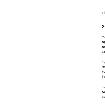
« 
Σ
Μα
τη
τσ
Φ
Αγ
Πο
αν
β
Ελ
τα
κυ