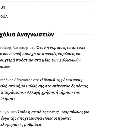
31
Ιούλ
χόλια Αναγνωστών
Όταν η νομιμότητα απειλεί
νώλης Λυτράκης
στο
ν κοινωνική συνοχή με ποινικές κυρώσεις και
ουχτερά πρόστιμα στα μέλη των Συλλογικών
ορέων
Η δωρεά της Δέσποινας
γελάκης Αθανάσιος
στο
υλή στο Δήμο Παλλήνης στο επίκεντρο δημόσιας
τιπαράθεσης / Αλλαγή χρήσης ή τήρηση της
ούλησης;
Ήρθε η σειρά της Λεωφ. Μαραθώνος για
ένη Α.
στο
 έργα της αποχέτευσης! Ποιες οι πρώτες
κλοφοριακές ρυθμίσεις