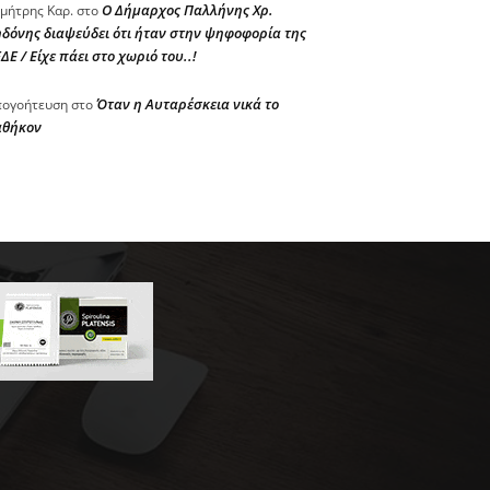
Ο Δήμαρχος Παλλήνης Χρ.
μήτρης Καρ.
στο
δόνης διαψεύδει ότι ήταν στην ψηφοφορία της
ΔΕ / Είχε πάει στο χωριό του..!
Όταν η Αυταρέσκεια νικά το
ογοήτευση
στο
αθήκον