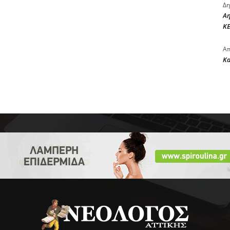
Δη
Αη
ΚΕ
Απ
Κ