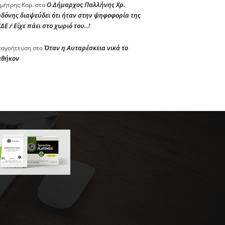
Ο Δήμαρχος Παλλήνης Χρ.
μήτρης Καρ.
στο
δόνης διαψεύδει ότι ήταν στην ψηφοφορία της
ΔΕ / Είχε πάει στο χωριό του..!
Όταν η Αυταρέσκεια νικά το
ογοήτευση
στο
αθήκον