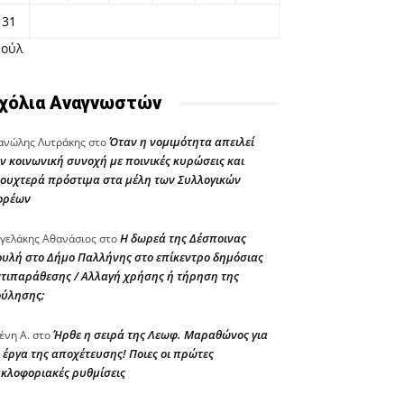
31
Ιούλ
χόλια Αναγνωστών
Όταν η νομιμότητα απειλεί
νώλης Λυτράκης
στο
ν κοινωνική συνοχή με ποινικές κυρώσεις και
ουχτερά πρόστιμα στα μέλη των Συλλογικών
ορέων
Η δωρεά της Δέσποινας
γελάκης Αθανάσιος
στο
υλή στο Δήμο Παλλήνης στο επίκεντρο δημόσιας
τιπαράθεσης / Αλλαγή χρήσης ή τήρηση της
ούλησης;
Ήρθε η σειρά της Λεωφ. Μαραθώνος για
ένη Α.
στο
 έργα της αποχέτευσης! Ποιες οι πρώτες
κλοφοριακές ρυθμίσεις