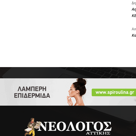
Δη
Αη
ΚΕ
Απ
Κ