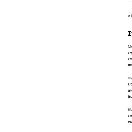
« 
Σ
Μα
τη
τσ
Φ
Αγ
Πο
αν
β
Ελ
τα
κυ